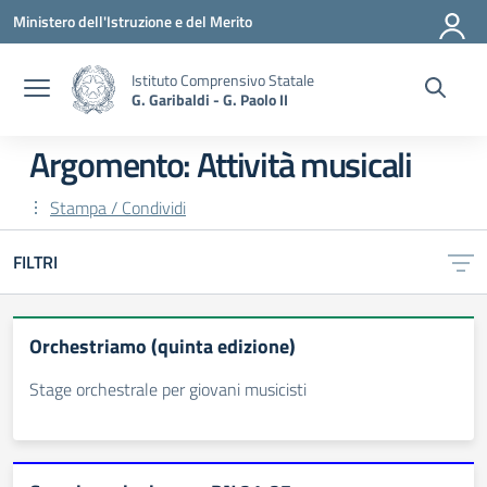
Vai ai contenuti
Vai al menu di navigazione
Vai al footer
Ministero dell'Istruzione e del Merito
Istituto Comprensivo Statale
G. Garibaldi - G. Paolo II
Argomento: Attività musicali
Stampa / Condividi
FILTRI
Orchestriamo (quinta edizione)
Stage orchestrale per giovani musicisti