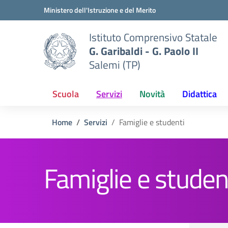
Vai ai contenuti
Vai al menu di navigazione
Vai al footer
Ministero dell'Istruzione e del Merito
Istituto Comprensivo Statale
G. Garibaldi - G. Paolo II
Salemi (TP)
Scuola
Servizi
Novità
Didattica
Home
Servizi
Famiglie e studenti
Famiglie e studen