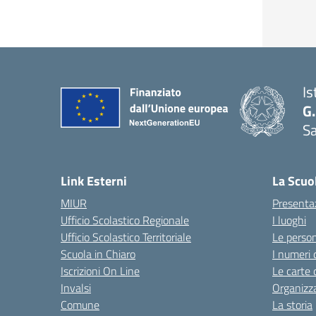
Is
G.
Sa
Link Esterni
La Scuo
MIUR
Presenta
Ufficio Scolastico Regionale
I luoghi
Ufficio Scolastico Territoriale
Le perso
Scuola in Chiaro
I numeri 
Iscrizioni On Line
Le carte 
Invalsi
Organizz
Comune
La storia