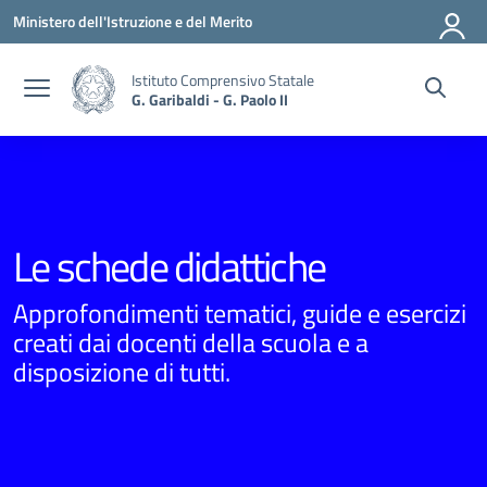
Vai ai contenuti
Vai al menu di navigazione
Vai al footer
Ministero dell'Istruzione e del Merito
Istituto Comprensivo Statale
G. Garibaldi - G. Paolo II
Le schede didattiche
Approfondimenti tematici, guide e esercizi
creati dai docenti della scuola e a
disposizione di tutti.