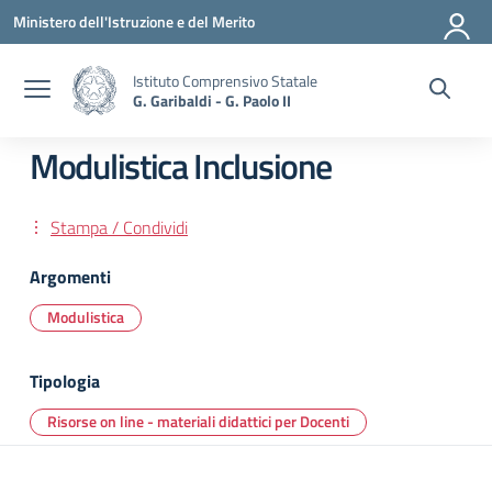
Vai ai contenuti
Vai al menu di navigazione
Vai al footer
Ministero dell'Istruzione e del Merito
Istituto Comprensivo Statale
G. Garibaldi - G. Paolo II
Modulistica Inclusione
Stampa / Condividi
Argomenti
Modulistica
Tipologia
Risorse on line - materiali didattici per Docenti