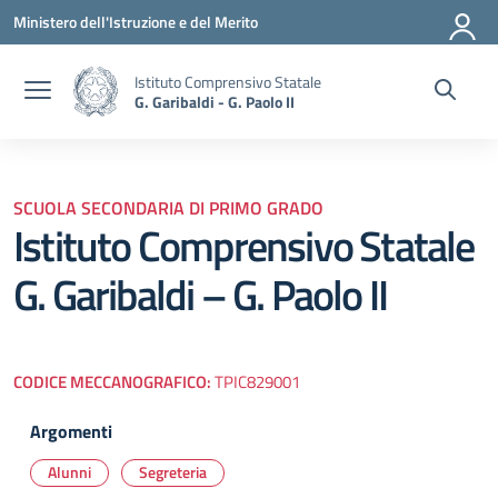
Vai ai contenuti
Vai al menu di navigazione
Vai al footer
Ministero dell'Istruzione e del Merito
Istituto Comprensivo Statale
G. Garibaldi - G. Paolo II
SCUOLA SECONDARIA DI PRIMO GRADO
Istituto Comprensivo Statale
G. Garibaldi – G. Paolo II
CODICE MECCANOGRAFICO:
TPIC829001
Argomenti
Alunni
Segreteria