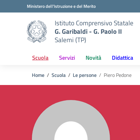
Vai ai contenuti
Vai al menu di navigazione
Vai al footer
Ministero dell'Istruzione e del Merito
Istituto Comprensivo Statale
G. Garibaldi - G. Paolo II
Salemi (TP)
Scuola
Servizi
Novità
Didattica
Home
Scuola
Le persone
Piero Pedone