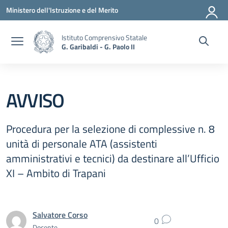
Vai ai contenuti
Vai al menu di navigazione
Vai al footer
Ministero dell'Istruzione e del Merito
Istituto Comprensivo Statale
G. Garibaldi - G. Paolo II
AVVISO
Procedura per la selezione di complessive n. 8
unità di personale ATA (assistenti
amministrativi e tecnici) da destinare all’Ufficio
XI – Ambito di Trapani
Salvatore Corso
0
Docente