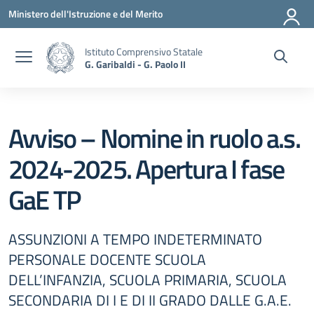
Vai ai contenuti
Vai al menu di navigazione
Vai al footer
Ministero dell'Istruzione e del Merito
Istituto Comprensivo Statale
G. Garibaldi - G. Paolo II
Avviso – Nomine in ruolo a.s.
2024-2025. Apertura I fase
GaE TP
ASSUNZIONI A TEMPO INDETERMINATO
PERSONALE DOCENTE SCUOLA
DELL’INFANZIA, SCUOLA PRIMARIA, SCUOLA
SECONDARIA DI I E DI II GRADO DALLE G.A.E.