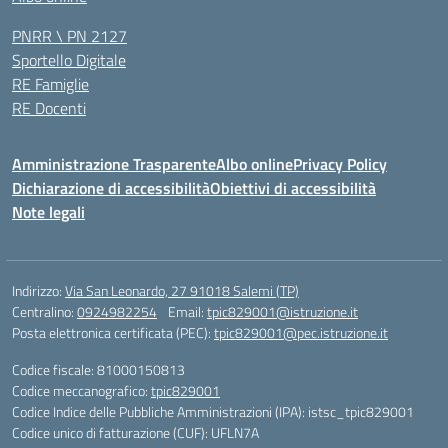
PNRR \ PN 2127
Sportello Digitale
RE Famiglie
RE Docenti
Amministrazione Trasparente
Albo online
Privacy Policy
Dichiarazione di accessibilità
Obiettivi di accessibilità
Note legali
Indirizzo:
Via San Leonardo, 27 91018 Salemi (TP)
Centralino:
0924982254
Email:
tpic829001@istruzione.it
Posta elettronica certificata (PEC):
tpic829001@pec.istruzione.it
Codice fiscale: 81000150813
Codice meccanografico:
tpic829001
Codice Indice delle Pubbliche Amministrazioni (IPA): istsc_tpic829001
Codice unico di fatturazione (CUF): UFLN7A