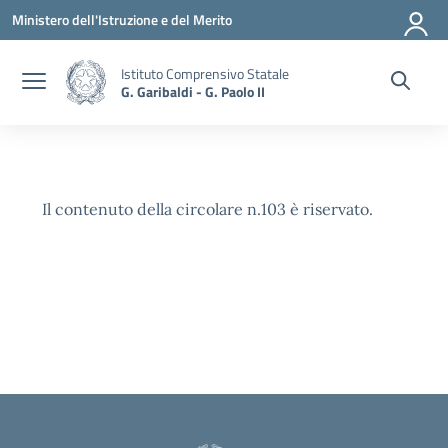
Vai ai contenuti
Vai al menu di navigazione
Vai al footer
Ministero dell'Istruzione e del Merito
Istituto Comprensivo Statale
G. Garibaldi - G. Paolo II
Il contenuto della circolare n.103 è riservato.