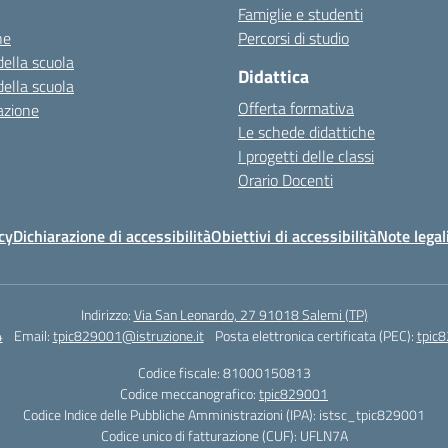
Famiglie e studenti
ne
Percorsi di studio
della scuola
Didattica
della scuola
Offerta formativa
azione
Le schede didattiche
I progetti delle classi
Orario Docenti
cy
Dichiarazione di accessibilità
Obiettivi di accessibilità
Note legal
Indirizzo:
Via San Leonardo, 27 91018 Salemi (TP)
4
Email:
tpic829001@istruzione.it
Posta elettronica certificata (PEC):
tpic8
Codice fiscale: 81000150813
Codice meccanografico:
tpic829001
Codice Indice delle Pubbliche Amministrazioni (IPA): istsc_tpic829001
Codice unico di fatturazione (CUF): UFLN7A