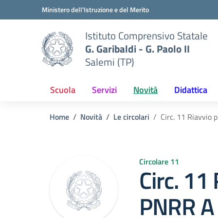
Vai ai contenuti
Vai al menu di navigazione
Vai al footer
Ministero dell'Istruzione e del Merito
Istituto Comprensivo Statale
G. Garibaldi - G. Paolo II
Salemi (TP)
Scuola
Servizi
Novità
Didattica
Home
Novità
Le circolari
Circ. 11 Riavvio 
Circolare 11
Circ. 11
PNRR A 