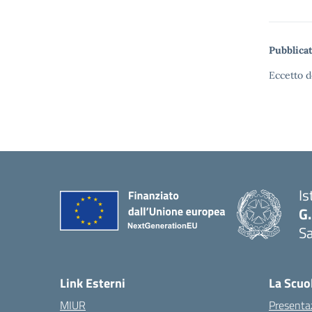
Pubblicat
Eccetto d
Is
G.
Sa
Link Esterni
La Scuo
MIUR
Presenta