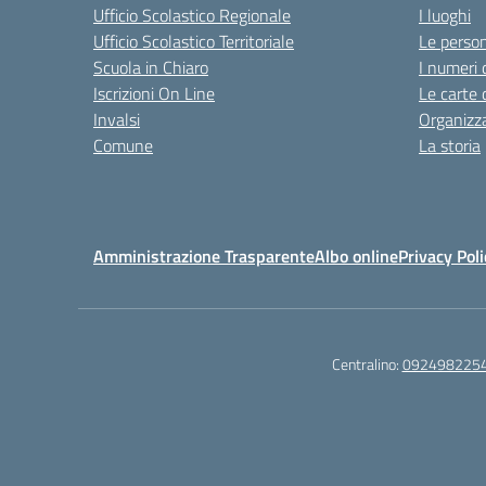
Ufficio Scolastico Regionale
I luoghi
Ufficio Scolastico Territoriale
Le perso
Scuola in Chiaro
I numeri 
Iscrizioni On Line
Le carte 
Invalsi
Organizz
Comune
La storia
Amministrazione Trasparente
Albo online
Privacy Poli
Centralino:
092498225