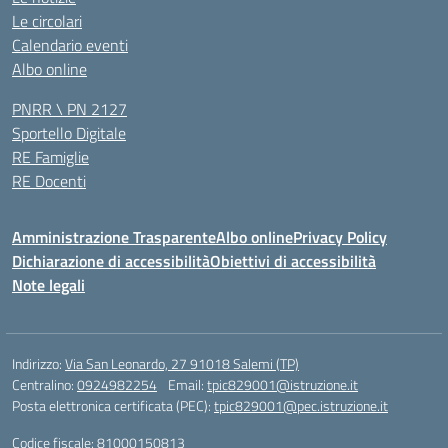
Le circolari
Calendario eventi
Albo online
PNRR \ PN 2127
Sportello Digitale
RE Famiglie
RE Docenti
Amministrazione Trasparente
Albo online
Privacy Policy
Dichiarazione di accessibilità
Obiettivi di accessibilità
Note legali
Indirizzo:
Via San Leonardo, 27 91018 Salemi (TP)
Centralino:
0924982254
Email:
tpic829001@istruzione.it
Posta elettronica certificata (PEC):
tpic829001@pec.istruzione.it
Codice fiscale: 81000150813