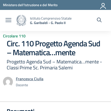
Vai ai contenuti
Vai al menu di navigazione
Vai al footer
Ministero dell'Istruzione e del Merito
Istituto Comprensivo Statale
G. Garibaldi - G. Paolo II
Circolare 110
Circ. 110 Progetto Agenda Sud
– Matematica…mente
Progetto Agenda Sud – Matematica…mente -
Classi Prime Sc. Primaria Salemi
Francesca Ciulla
Docente