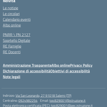
Novità
Le notizie
Le circolari
Calendario eventi
Albo online
PNRR \ PN 2127
Sportello Digitale
RE Famiglie
RE Docenti
Amministrazione Trasparente
Albo online
Privacy Policy
Dichiarazione di accessibilità
Obiettivi di accessibilità
Note legali
Indirizzo:
Via San Leonardo, 27 91018 Salemi (TP)
Centralino:
0924982254
Email:
tpic829001@istruzione.it
Posta elettronica certificata (PEC):
tpic829001@pec.istruzione.it