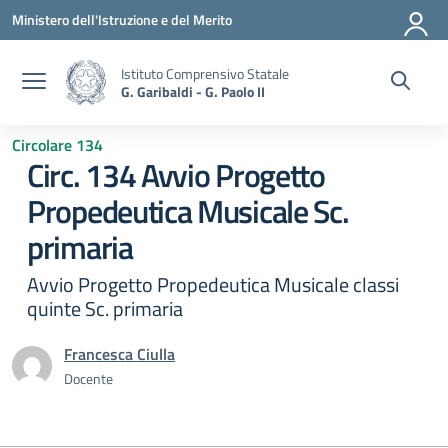
Vai ai contenuti
Vai al menu di navigazione
Vai al footer
Ministero dell'Istruzione e del Merito
Istituto Comprensivo Statale
G. Garibaldi - G. Paolo II
Circolare 134
Circ. 134 Avvio Progetto
Propedeutica Musicale Sc.
primaria
Avvio Progetto Propedeutica Musicale classi
quinte Sc. primaria
Francesca Ciulla
Docente