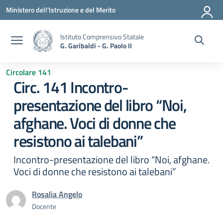
Vai ai contenuti
Vai al menu di navigazione
Vai al footer
Ministero dell'Istruzione e del Merito
Istituto Comprensivo Statale
G. Garibaldi - G. Paolo II
Circolare 141
Circ. 141 Incontro-
presentazione del libro “Noi,
afghane. Voci di donne che
resistono ai talebani”
Incontro-presentazione del libro “Noi, afghane.
Voci di donne che resistono ai talebani”
Rosalia Angelo
Docente