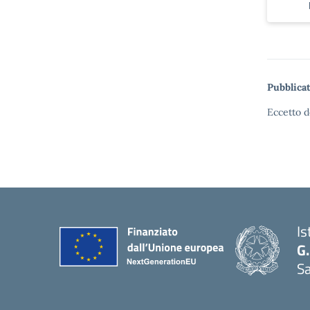
Pubblicat
Eccetto d
Is
G.
Sa