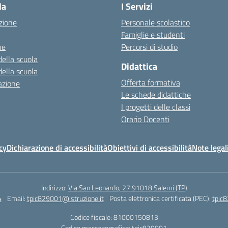
la
I Servizi
zione
Personale scolastico
Famiglie e studenti
ne
Percorsi di studio
della scuola
Didattica
della scuola
Offerta formativa
azione
Le schede didattiche
I progetti delle classi
Orario Docenti
cy
Dichiarazione di accessibilità
Obiettivi di accessibilità
Note legal
Indirizzo:
Via San Leonardo, 27 91018 Salemi (TP)
4
Email:
tpic829001@istruzione.it
Posta elettronica certificata (PEC):
tpic8
Codice fiscale: 81000150813
Codice meccanografico:
tpic829001