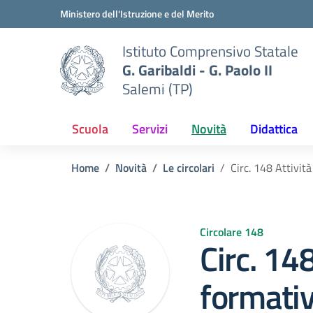
Vai ai contenuti
Vai al menu di navigazione
Vai al footer
Ministero dell'Istruzione e del Merito
Istituto Comprensivo Statale
G. Garibaldi - G. Paolo II
Salemi (TP)
Scuola
Servizi
Novità
Didattica
Home
Novità
Le circolari
Circ. 148 Attività
Circolare 148
Circ. 148
formativ