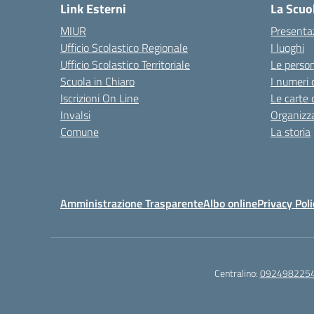
Link Esterni
La Scuo
MIUR
Presenta
Ufficio Scolastico Regionale
I luoghi
Ufficio Scolastico Territoriale
Le perso
Scuola in Chiaro
I numeri 
Iscrizioni On Line
Le carte 
Invalsi
Organizz
Comune
La storia
Amministrazione Trasparente
Albo online
Privacy Poli
Centralino:
092498225