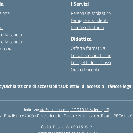
la
I Servizi
zione
Personale scolastico
Famiglie e studenti
ne
Percorsi di studio
della scuola
Didattica
della scuola
Offerta formativa
azione
Le schede didattiche
I progetti delle classi
Orario Docenti
cy
Dichiarazione di accessibilità
Obiettivi di accessibilità
Note legal
Indirizzo:
Via San Leonardo, 27 91018 Salemi (TP)
4
Email:
tpic829001@istruzione.it
Posta elettronica certificata (PEC):
tpic8
Codice fiscale: 81000150813
Codice meccanografico:
tpic829001