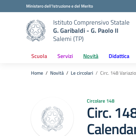
Vai ai contenuti
Vai al menu di navigazione
Vai al footer
Ministero dell'Istruzione e del Merito
Istituto Comprensivo Statale
G. Garibaldi - G. Paolo II
Salemi (TP)
Scuola
Servizi
Novità
Didattica
Home
Novità
Le circolari
Circ. 148 Variazi
Circolare 148
Circ. 14
Calenda