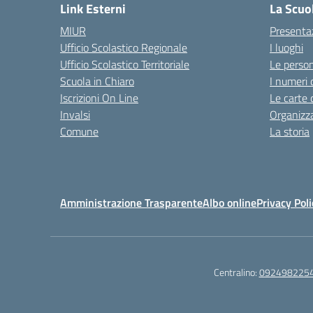
Link Esterni
La Scuo
MIUR
Presenta
Ufficio Scolastico Regionale
I luoghi
Ufficio Scolastico Territoriale
Le perso
Scuola in Chiaro
I numeri 
Iscrizioni On Line
Le carte 
Invalsi
Organizz
Comune
La storia
Amministrazione Trasparente
Albo online
Privacy Poli
Centralino:
092498225