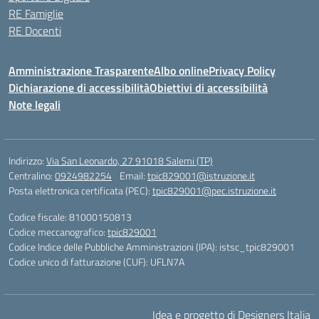
RE Famiglie
RE Docenti
Amministrazione Trasparente
Albo online
Privacy Policy
Dichiarazione di accessibilità
Obiettivi di accessibilità
Note legali
Indirizzo:
Via San Leonardo, 27 91018 Salemi (TP)
Centralino:
0924982254
Email:
tpic829001@istruzione.it
Posta elettronica certificata (PEC):
tpic829001@pec.istruzione.it
Codice fiscale: 81000150813
Codice meccanografico:
tpic829001
Codice Indice delle Pubbliche Amministrazioni (IPA): istsc_tpic829001
Codice unico di fatturazione (CUF): UFLN7A
Idea e progetto di Designers Italia