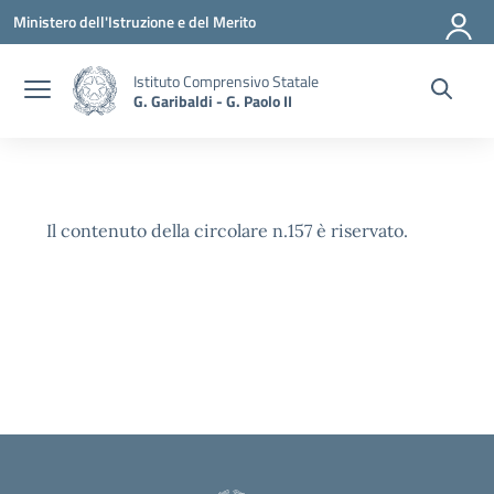
Vai ai contenuti
Vai al menu di navigazione
Vai al footer
Ministero dell'Istruzione e del Merito
Istituto Comprensivo Statale
G. Garibaldi - G. Paolo II
Il contenuto della circolare n.157 è riservato.