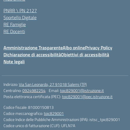
PNRR \ PN 2127
Sportello Digitale
RE Famiglie
RE Docenti
Amministrazione Trasparente
Albo online
Privacy Policy
Dichiarazione di accessibilità
Obiettivi di accessibilità
Note legali
Indirizzo:
Via San Leonardo, 27 91018 Salemi (TP)
Centralino:
0924982254
Email:
tpic829001@istruzione.it
Posta elettronica certificata (PEC):
tpic829001@pec.istruzione.it
Codice fiscale: 81000150813
Codice meccanografico:
tpic829001
Codice Indice delle Pubbliche Amministrazioni (IPA): istsc_tpic829001
Codice unico di fatturazione (CUF): UFLN7A