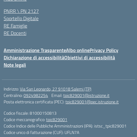
PNRR \ PN 2127
Sportello Digitale
RE Famiglie
RE Docenti
Amministrazione Trasparente
Albo online
Privacy Policy
Dichiarazione di accessibilità
Obiettivi di accessibilità
Note legali
Indirizzo:
Via San Leonardo, 27 91018 Salemi (TP)
Centralino:
0924982254
Email:
tpic829001@istruzione.it
Posta elettronica certificata (PEC):
tpic829001@pec.istruzione.it
Codice fiscale: 81000150813
Codice meccanografico:
tpic829001
Codice Indice delle Pubbliche Amministrazioni (IPA): istsc_tpic829001
Codice unico di fatturazione (CUF): UFLN7A