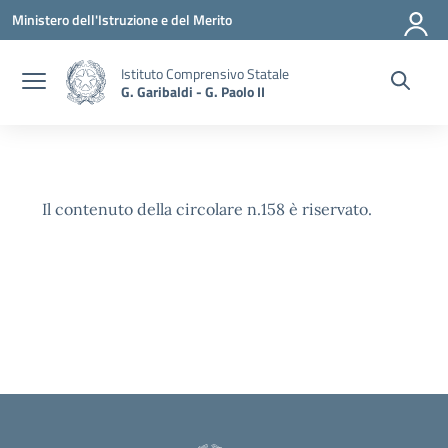
Vai ai contenuti
Vai al menu di navigazione
Vai al footer
Ministero dell'Istruzione e del Merito
Istituto Comprensivo Statale
G. Garibaldi - G. Paolo II
Il contenuto della circolare n.158 è riservato.