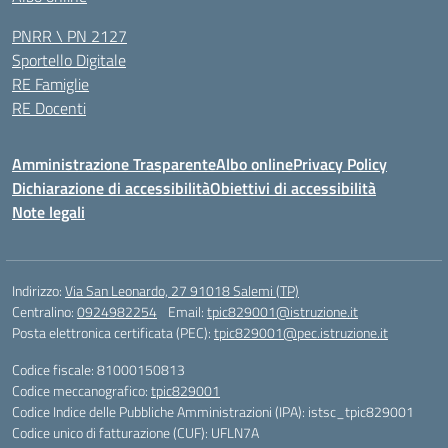
PNRR \ PN 2127
Sportello Digitale
RE Famiglie
RE Docenti
Amministrazione Trasparente
Albo online
Privacy Policy
Dichiarazione di accessibilità
Obiettivi di accessibilità
Note legali
Indirizzo:
Via San Leonardo, 27 91018 Salemi (TP)
Centralino:
0924982254
Email:
tpic829001@istruzione.it
Posta elettronica certificata (PEC):
tpic829001@pec.istruzione.it
Codice fiscale: 81000150813
Codice meccanografico:
tpic829001
Codice Indice delle Pubbliche Amministrazioni (IPA): istsc_tpic829001
Codice unico di fatturazione (CUF): UFLN7A