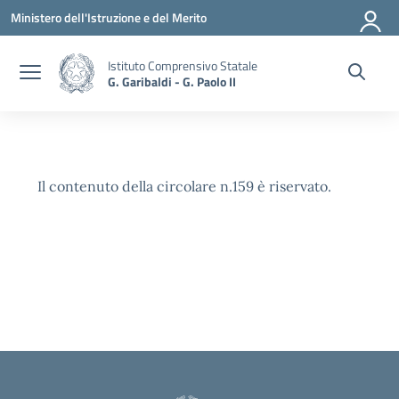
Vai ai contenuti
Vai al menu di navigazione
Vai al footer
Ministero dell'Istruzione e del Merito
Istituto Comprensivo Statale
G. Garibaldi - G. Paolo II
Il contenuto della circolare n.159 è riservato.