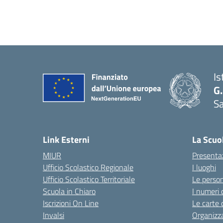
Is
G.
Sa
Link Esterni
La Scuo
MIUR
Presenta
Ufficio Scolastico Regionale
I luoghi
Ufficio Scolastico Territoriale
Le perso
Scuola in Chiaro
I numeri 
Iscrizioni On Line
Le carte 
Invalsi
Organizz