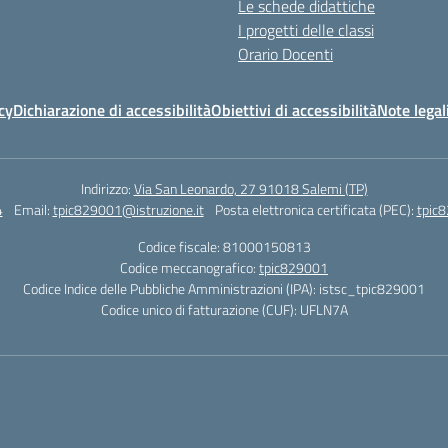
Le schede didattiche
I progetti delle classi
Orario Docenti
cy
Dichiarazione di accessibilità
Obiettivi di accessibilità
Note legal
Indirizzo:
Via San Leonardo, 27 91018 Salemi (TP)
4
Email:
tpic829001@istruzione.it
Posta elettronica certificata (PEC):
tpic8
Codice fiscale: 81000150813
Codice meccanografico:
tpic829001
Codice Indice delle Pubbliche Amministrazioni (IPA): istsc_tpic829001
Codice unico di fatturazione (CUF): UFLN7A