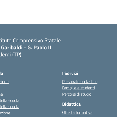
tituto Comprensivo Statale
 Garibaldi - G. Paolo II
lemi (TP)
la
I Servizi
zione
Personale scolastico
Famiglie e studenti
ne
Percorsi di studio
della scuola
Didattica
della scuola
Offerta formativa
azione