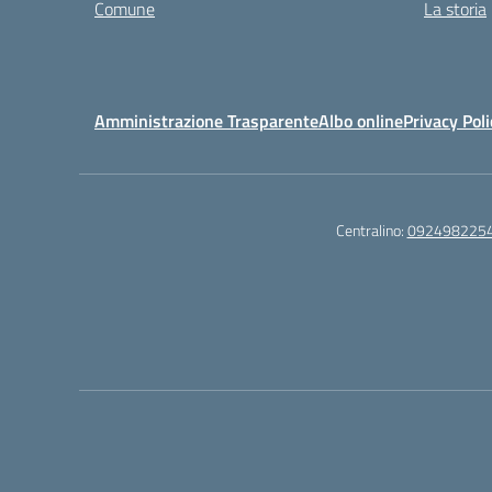
Comune
La storia
Amministrazione Trasparente
Albo online
Privacy Poli
Centralino:
092498225