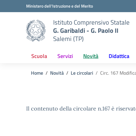
Vai ai contenuti
Vai al menu di navigazione
Vai al footer
Ministero dell'Istruzione e del Merito
Istituto Comprensivo Statale
G. Garibaldi - G. Paolo II
Salemi (TP)
Scuola
Servizi
Novità
Didattica
Home
Novità
Le circolari
Circ. 167 Modific
Il contenuto della circolare n.167 è riservat