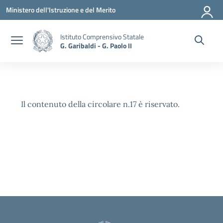
Vai ai contenuti
Vai al menu di navigazione
Vai al footer
Ministero dell'Istruzione e del Merito
Istituto Comprensivo Statale
G. Garibaldi - G. Paolo II
Il contenuto della circolare n.17 è riservato.