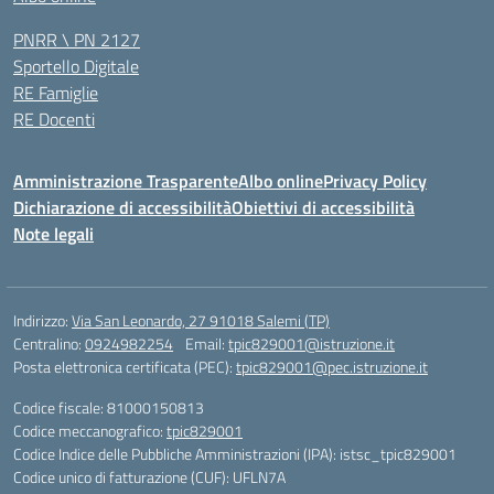
PNRR \ PN 2127
Sportello Digitale
RE Famiglie
RE Docenti
Amministrazione Trasparente
Albo online
Privacy Policy
Dichiarazione di accessibilità
Obiettivi di accessibilità
Note legali
Indirizzo:
Via San Leonardo, 27 91018 Salemi (TP)
Centralino:
0924982254
Email:
tpic829001@istruzione.it
Posta elettronica certificata (PEC):
tpic829001@pec.istruzione.it
Codice fiscale: 81000150813
Codice meccanografico:
tpic829001
Codice Indice delle Pubbliche Amministrazioni (IPA): istsc_tpic829001
Codice unico di fatturazione (CUF): UFLN7A