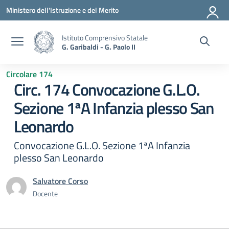
Vai ai contenuti
Vai al menu di navigazione
Vai al footer
Ministero dell'Istruzione e del Merito
Istituto Comprensivo Statale
G. Garibaldi - G. Paolo II
Circolare 174
Circ. 174 Convocazione G.L.O.
Sezione 1ªA Infanzia plesso San
Leonardo
Convocazione G.L.O. Sezione 1ªA Infanzia
plesso San Leonardo
Salvatore Corso
Docente