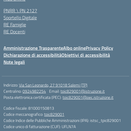
PNRR \ PN 2127
Sportello Digitale
RE Famiglie
RE Docenti
Amministrazione Trasparente
Albo online
Privacy Policy
Dichiarazione di accessibilità
Obiettivi di accessibilità
Note legali
Indirizzo:
Via San Leonardo, 27 91018 Salemi (TP)
Centralino:
0924982254
Email:
tpic829001@istruzione.it
Posta elettronica certificata (PEC):
tpic829001@pec.istruzione.it
Codice fiscale: 81000150813
Codice meccanografico:
tpic829001
Codice Indice delle Pubbliche Amministrazioni (IPA): istsc_tpic829001
Codice unico di fatturazione (CUF): UFLN7A