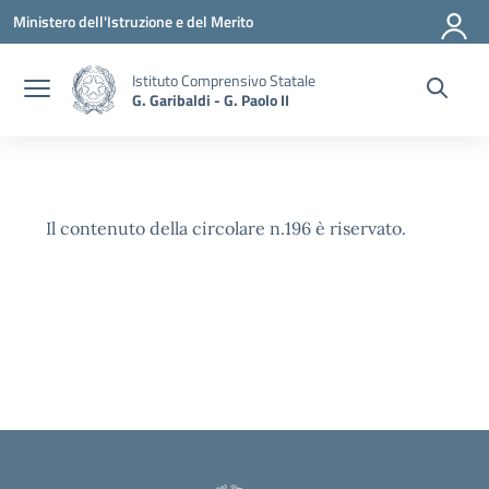
Vai ai contenuti
Vai al menu di navigazione
Vai al footer
Ministero dell'Istruzione e del Merito
Istituto Comprensivo Statale
G. Garibaldi - G. Paolo II
Il contenuto della circolare n.196 è riservato.