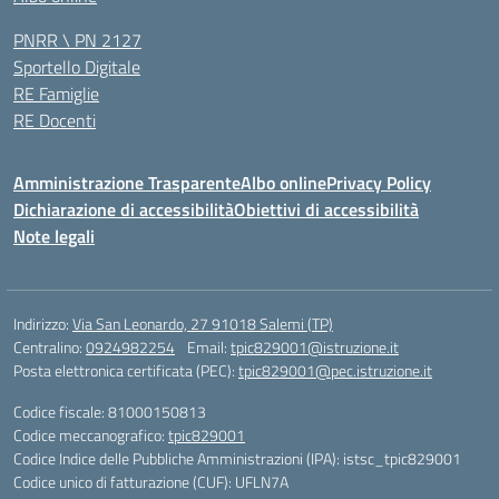
PNRR \ PN 2127
Sportello Digitale
RE Famiglie
RE Docenti
Amministrazione Trasparente
Albo online
Privacy Policy
Dichiarazione di accessibilità
Obiettivi di accessibilità
Note legali
Indirizzo:
Via San Leonardo, 27 91018 Salemi (TP)
Centralino:
0924982254
Email:
tpic829001@istruzione.it
Posta elettronica certificata (PEC):
tpic829001@pec.istruzione.it
Codice fiscale: 81000150813
Codice meccanografico:
tpic829001
Codice Indice delle Pubbliche Amministrazioni (IPA): istsc_tpic829001
Codice unico di fatturazione (CUF): UFLN7A