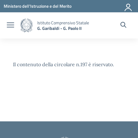
Vai ai contenuti
Vai al menu di navigazione
Vai al footer
Ministero dell'Istruzione e del Merito
Istituto Comprensivo Statale
G. Garibaldi - G. Paolo II
Il contenuto della circolare n.197 è riservato.