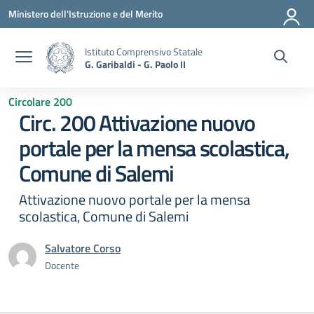
Vai ai contenuti
Vai al menu di navigazione
Vai al footer
Ministero dell'Istruzione e del Merito
Istituto Comprensivo Statale
G. Garibaldi - G. Paolo II
Circolare 200
Circ. 200 Attivazione nuovo
portale per la mensa scolastica,
Comune di Salemi
Attivazione nuovo portale per la mensa
scolastica, Comune di Salemi
Salvatore Corso
Docente