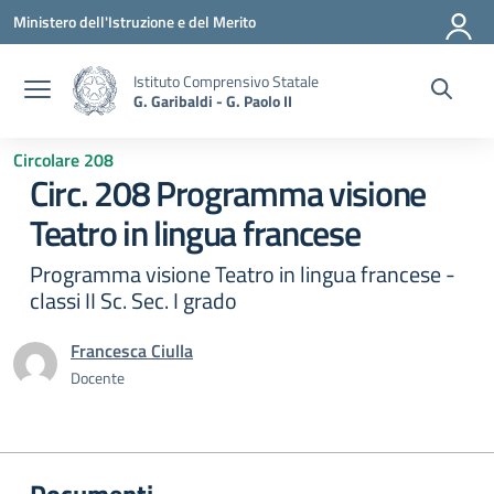
Vai ai contenuti
Vai al menu di navigazione
Vai al footer
Ministero dell'Istruzione e del Merito
Istituto Comprensivo Statale
G. Garibaldi - G. Paolo II
Circolare 208
Circ. 208 Programma visione
Teatro in lingua francese
Programma visione Teatro in lingua francese -
classi II Sc. Sec. I grado
Francesca Ciulla
Docente