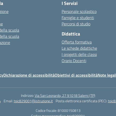
la
I Servizi
zione
Personale scolastico
Famiglie e studenti
ne
Percorsi di studio
della scuola
Didattica
della scuola
Offerta formativa
azione
Le schede didattiche
I progetti delle classi
Orario Docenti
cy
Dichiarazione di accessibilità
Obiettivi di accessibilità
Note legal
Indirizzo:
Via San Leonardo, 27 91018 Salemi (TP)
4
Email:
tpic829001@istruzione.it
Posta elettronica certificata (PEC):
tpic8
Codice fiscale: 81000150813
Codice meccanografico:
tpic829001