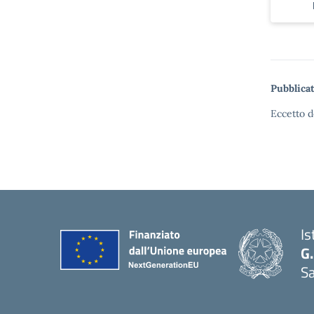
Pubblicat
Eccetto d
Is
G.
Sa