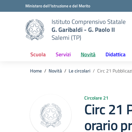
Vai ai contenuti
Vai al menu di navigazione
Vai al footer
Ministero dell'Istruzione e del Merito
Istituto Comprensivo Statale
G. Garibaldi - G. Paolo II
Salemi (TP)
Scuola
Servizi
Novità
Didattica
Home
Novità
Le circolari
Circ 21 Pubblicaz
Circolare 21
Circ 21 
orario p