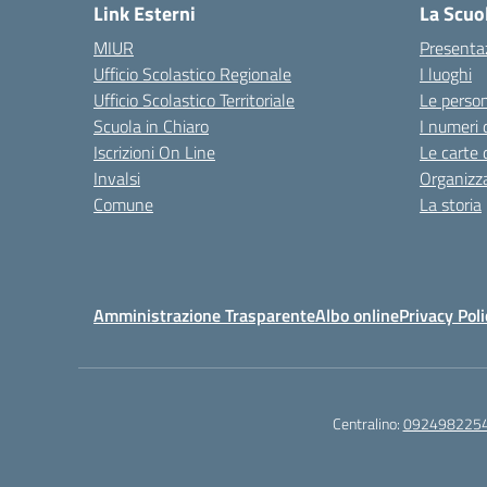
Link Esterni
La Scuo
MIUR
Presenta
Ufficio Scolastico Regionale
I luoghi
Ufficio Scolastico Territoriale
Le perso
Scuola in Chiaro
I numeri 
Iscrizioni On Line
Le carte 
Invalsi
Organizz
Comune
La storia
Amministrazione Trasparente
Albo online
Privacy Poli
Centralino:
092498225