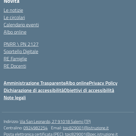
Novità
Le notizie
Le circolari
Calendario eventi
Albo online
PNRR \ PN 2127
Sportello Digitale
RE Famiglie
RE Docenti
Amministrazione Trasparente
Albo online
Privacy Policy
Dichiarazione di accessibilità
Obiettivi di accessibilità
Note legali
Indirizzo:
Via San Leonardo, 27 91018 Salemi (TP)
Centralino:
0924982254
Email:
tpic829001@istruzione.it
Posta elettronica certificata (PEC):
tpic829001@pec.istruzione.it