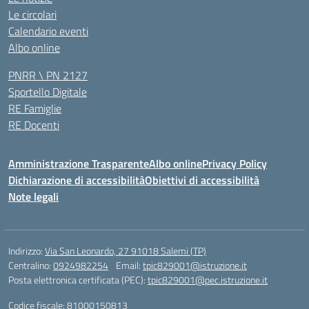
Le circolari
Calendario eventi
Albo online
PNRR \ PN 2127
Sportello Digitale
RE Famiglie
RE Docenti
Amministrazione Trasparente
Albo online
Privacy Policy
Dichiarazione di accessibilità
Obiettivi di accessibilità
Note legali
Indirizzo:
Via San Leonardo, 27 91018 Salemi (TP)
Centralino:
0924982254
Email:
tpic829001@istruzione.it
Posta elettronica certificata (PEC):
tpic829001@pec.istruzione.it
Codice fiscale: 81000150813