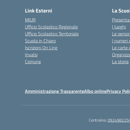
Link Esterni
La Scuo
MIUR
Presenta
Ufficio Scolastico Regionale
I luoghi
Ufficio Scolastico Territoriale
Le perso
Scuola in Chiaro
I numeri 
Iscrizioni On Line
Le carte 
Invalsi
Organizz
Comune
La storia
Amministrazione Trasparente
Albo online
Privacy Poli
Centralino:
092498225