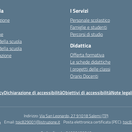
la
I Servizi
zione
Personale scolastico
Famiglie e studenti
ne
Percorsi di studio
della scuola
Didattica
della scuola
Offerta formativa
azione
Le schede didattiche
I progetti delle classi
Orario Docenti
cy
Dichiarazione di accessibilità
Obiettivi di accessibilità
Note legal
Indirizzo:
Via San Leonardo, 27 91018 Salemi (TP)
4
Email:
tpic829001@istruzione.it
Posta elettronica certificata (PEC):
tpic8