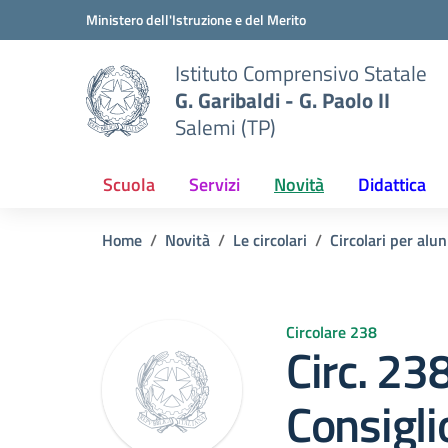
Vai ai contenuti
Vai al menu di navigazione
Vai al footer
Ministero dell'Istruzione e del Merito
Istituto Comprensivo Statale
G. Garibaldi - G. Paolo II
Salemi (TP)
Scuola
Servizi
Novità
Didattica
Home
Novità
Le circolari
Circolari per alun
Circolare 238
Circ. 23
Consigli