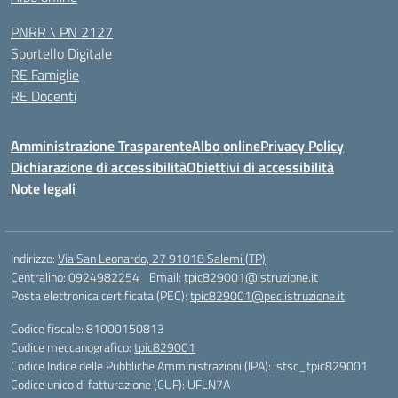
PNRR \ PN 2127
Sportello Digitale
RE Famiglie
RE Docenti
Amministrazione Trasparente
Albo online
Privacy Policy
Dichiarazione di accessibilità
Obiettivi di accessibilità
Note legali
Indirizzo:
Via San Leonardo, 27 91018 Salemi (TP)
Centralino:
0924982254
Email:
tpic829001@istruzione.it
Posta elettronica certificata (PEC):
tpic829001@pec.istruzione.it
Codice fiscale: 81000150813
Codice meccanografico:
tpic829001
Codice Indice delle Pubbliche Amministrazioni (IPA): istsc_tpic829001
Codice unico di fatturazione (CUF): UFLN7A