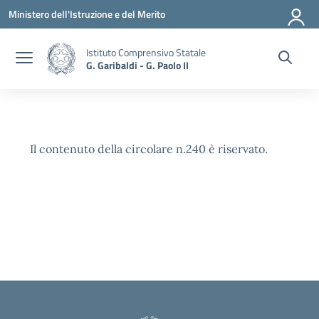
Vai ai contenuti
Vai al menu di navigazione
Vai al footer
Ministero dell'Istruzione e del Merito
Istituto Comprensivo Statale
G. Garibaldi - G. Paolo II
Il contenuto della circolare n.240 è riservato.