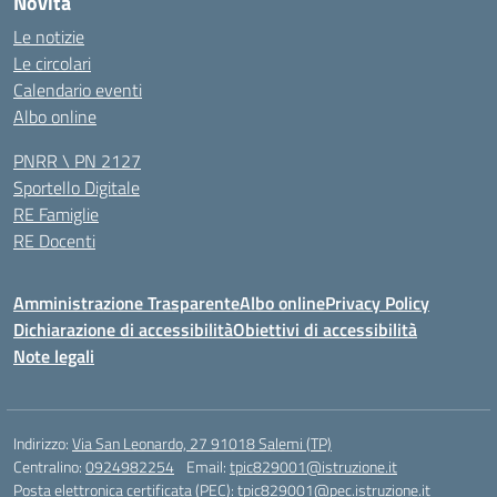
Novità
Le notizie
Le circolari
Calendario eventi
Albo online
PNRR \ PN 2127
Sportello Digitale
RE Famiglie
RE Docenti
Amministrazione Trasparente
Albo online
Privacy Policy
Dichiarazione di accessibilità
Obiettivi di accessibilità
Note legali
Indirizzo:
Via San Leonardo, 27 91018 Salemi (TP)
Centralino:
0924982254
Email:
tpic829001@istruzione.it
Posta elettronica certificata (PEC):
tpic829001@pec.istruzione.it