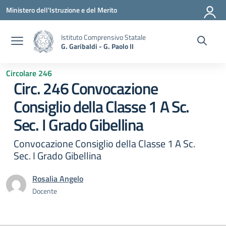
Vai ai contenuti
Vai al menu di navigazione
Vai al footer
Ministero dell'Istruzione e del Merito
Istituto Comprensivo Statale
G. Garibaldi - G. Paolo II
Circolare 246
Circ. 246 Convocazione
Consiglio della Classe 1 A Sc.
Sec. I Grado Gibellina
Convocazione Consiglio della Classe 1 A Sc.
Sec. I Grado Gibellina
Rosalia Angelo
Docente