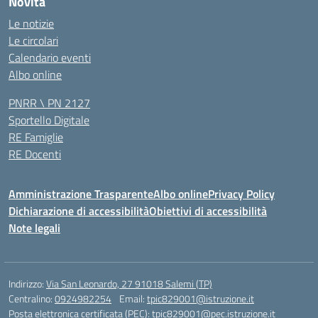
Novità
Le notizie
Le circolari
Calendario eventi
Albo online
PNRR \ PN 2127
Sportello Digitale
RE Famiglie
RE Docenti
Amministrazione Trasparente
Albo online
Privacy Policy
Dichiarazione di accessibilità
Obiettivi di accessibilità
Note legali
Indirizzo:
Via San Leonardo, 27 91018 Salemi (TP)
Centralino:
0924982254
Email:
tpic829001@istruzione.it
Posta elettronica certificata (PEC):
tpic829001@pec.istruzione.it