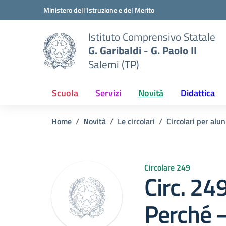
Vai ai contenuti
Vai al menu di navigazione
Vai al footer
Ministero dell'Istruzione e del Merito
Istituto Comprensivo Statale
G. Garibaldi - G. Paolo II
Salemi (TP)
Scuola
Servizi
Novità
Didattica
Home
Novità
Le circolari
Circolari per alun
Circolare 249
Circ. 24
Perché –