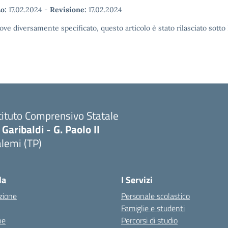
o:
17.02.2024
-
Revisione:
17.02.2024
ove diversamente specificato, questo articolo è stato rilasciato sott
tituto Comprensivo Statale
 Garibaldi - G. Paolo II
lemi (TP)
la
I Servizi
zione
Personale scolastico
Famiglie e studenti
ne
Percorsi di studio