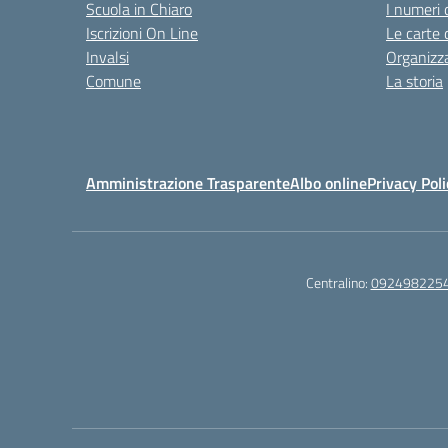
Scuola in Chiaro
I numeri 
Iscrizioni On Line
Le carte 
Invalsi
Organizz
Comune
La storia
Amministrazione Trasparente
Albo online
Privacy Poli
Centralino:
092498225