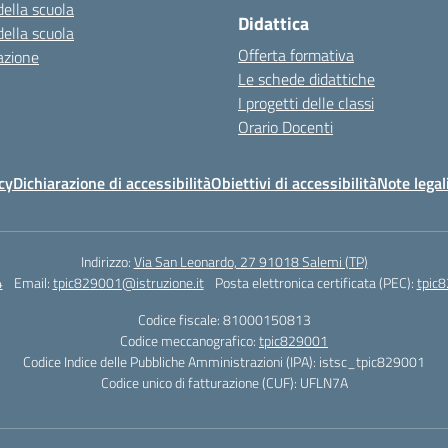
della scuola
Didattica
della scuola
Offerta formativa
azione
Le schede didattiche
I progetti delle classi
Orario Docenti
cy
Dichiarazione di accessibilità
Obiettivi di accessibilità
Note legal
Indirizzo:
Via San Leonardo, 27 91018 Salemi (TP)
4
Email:
tpic829001@istruzione.it
Posta elettronica certificata (PEC):
tpic8
Codice fiscale: 81000150813
Codice meccanografico:
tpic829001
Codice Indice delle Pubbliche Amministrazioni (IPA): istsc_tpic829001
Codice unico di fatturazione (CUF): UFLN7A