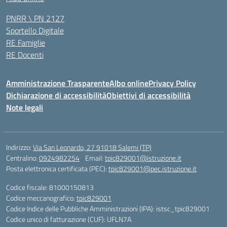
PNRR \ PN 2127
Sportello Digitale
RE Famiglie
RE Docenti
Amministrazione Trasparente
Albo online
Privacy Policy
Dichiarazione di accessibilità
Obiettivi di accessibilità
Note legali
Indirizzo:
Via San Leonardo, 27 91018 Salemi (TP)
Centralino:
0924982254
Email:
tpic829001@istruzione.it
Posta elettronica certificata (PEC):
tpic829001@pec.istruzione.it
Codice fiscale: 81000150813
Codice meccanografico:
tpic829001
Codice Indice delle Pubbliche Amministrazioni (IPA): istsc_tpic829001
Codice unico di fatturazione (CUF): UFLN7A