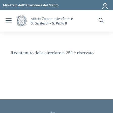
Vai ai contenuti
Vai al menu di navigazione
Vai al footer
Ministero dell'Istruzione e del Merito
Istituto Comprensivo Statale
G. Garibaldi - G. Paolo II
Il contenuto della circolare n.252 è riservato.