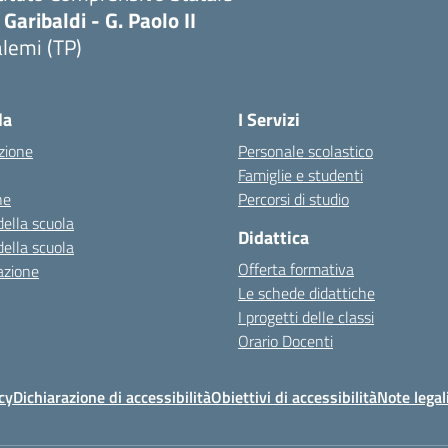
 Garibaldi - G. Paolo II
lemi (TP)
la
I Servizi
zione
Personale scolastico
Famiglie e studenti
ne
Percorsi di studio
della scuola
Didattica
della scuola
Offerta formativa
azione
Le schede didattiche
I progetti delle classi
Orario Docenti
cy
Dichiarazione di accessibilità
Obiettivi di accessibilità
Note legal