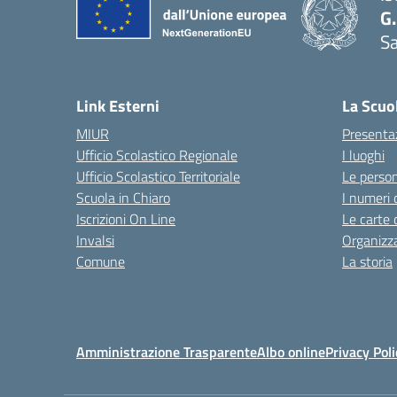
G.
Sa
Link Esterni
La Scuo
MIUR
Presenta
Ufficio Scolastico Regionale
I luoghi
Ufficio Scolastico Territoriale
Le perso
Scuola in Chiaro
I numeri 
Iscrizioni On Line
Le carte 
Invalsi
Organizz
Comune
La storia
Amministrazione Trasparente
Albo online
Privacy Poli