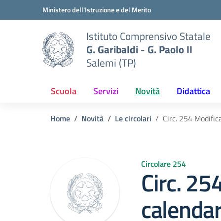
Vai ai contenuti
Vai al menu di navigazione
Vai al footer
Ministero dell'Istruzione e del Merito
Istituto Comprensivo Statale
G. Garibaldi - G. Paolo II
Salemi (TP)
Scuola
Servizi
Novità
Didattica
Home
Novità
Le circolari
Circ. 254 Modific
Circolare 254
Circ. 25
calenda