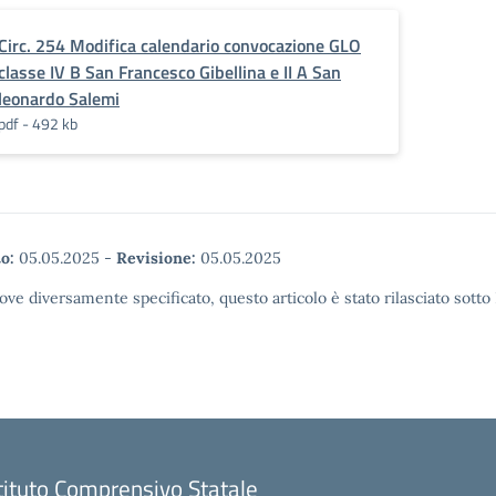
Circ. 254 Modifica calendario convocazione GLO
classe IV B San Francesco Gibellina e II A San
leonardo Salemi
pdf - 492 kb
o:
05.05.2025
-
Revisione:
05.05.2025
ove diversamente specificato, questo articolo è stato rilasciato sott
tituto Comprensivo Statale