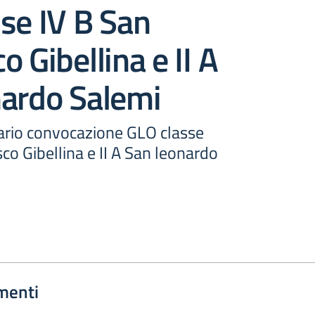
se IV B San
o Gibellina e II A
nardo Salemi
ario convocazione GLO classe
co Gibellina e II A San leonardo
menti