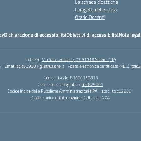
Le schede didattiche
I progetti delle classi
Orario Docenti
cy
Dichiarazione di accessibilità
Obiettivi di accessibilità
Note legal
Indirizzo:
Via San Leonardo, 27 91018 Salemi (TP)
4
Email:
tpic829001@istruzione.it
Posta elettronica certificata (PEC):
tpic8
Codice fiscale: 81000150813
Codice meccanografico:
tpic829001
Codice Indice delle Pubbliche Amministrazioni (IPA): istsc_tpic829001
Codice unico di fatturazione (CUF): UFLN7A