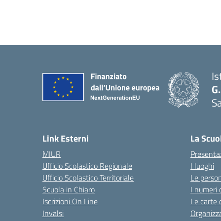
Is
G.
Sa
Link Esterni
La Scuo
MIUR
Presenta
Ufficio Scolastico Regionale
I luoghi
Ufficio Scolastico Territoriale
Le perso
Scuola in Chiaro
I numeri 
Iscrizioni On Line
Le carte 
Invalsi
Organizz