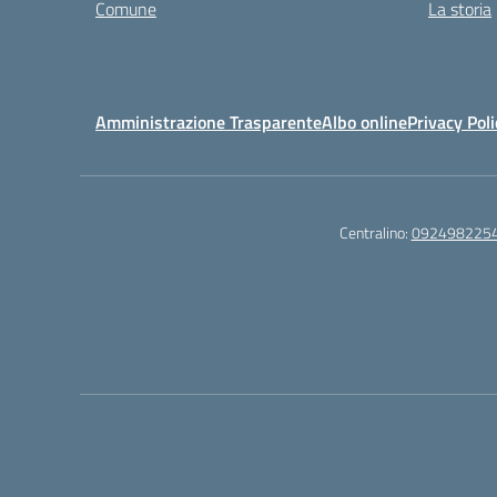
Comune
La storia
Amministrazione Trasparente
Albo online
Privacy Poli
Centralino:
092498225