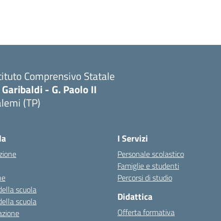
tituto Comprensivo Statale
 Garibaldi - G. Paolo II
lemi (TP)
la
I Servizi
zione
Personale scolastico
Famiglie e studenti
ne
Percorsi di studio
della scuola
Didattica
della scuola
Offerta formativa
azione