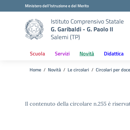
Vai ai contenuti
Vai al menu di navigazione
Vai al footer
Ministero dell'Istruzione e del Merito
Istituto Comprensivo Statale
G. Garibaldi - G. Paolo II
Salemi (TP)
Scuola
Servizi
Novità
Didattica
Home
Novità
Le circolari
Circolari per doc
Il contenuto della circolare n.255 è riserva