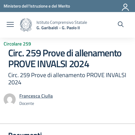
Vai ai contenuti
Vai al menu di navigazione
Vai al footer
Ministero dell'Istruzione e del Merito
Istituto Comprensivo Statale
G. Garibaldi - G. Paolo II
Circolare 259
Circ. 259 Prove di allenamento
PROVE INVALSI 2024
Circ. 259 Prove di allenamento PROVE INVALSI
2024
Francesca Ciulla
Docente