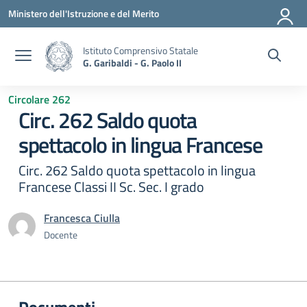
Vai ai contenuti
Vai al menu di navigazione
Vai al footer
Ministero dell'Istruzione e del Merito
Istituto Comprensivo Statale
G. Garibaldi - G. Paolo II
Circolare 262
Circ. 262 Saldo quota
spettacolo in lingua Francese
Circ. 262 Saldo quota spettacolo in lingua
Francese Classi II Sc. Sec. I grado
Francesca Ciulla
Docente