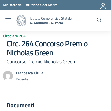
Vai ai contenuti
Vai al menu di navigazione
Vai al footer
Ministero dell'Istruzione e del Merito
Istituto Comprensivo Statale
G. Garibaldi - G. Paolo II
Circolare 264
Circ. 264 Concorso Premio
Nicholas Green
Concorso Premio Nicholas Green
Francesca Ciulla
Docente
Documenti