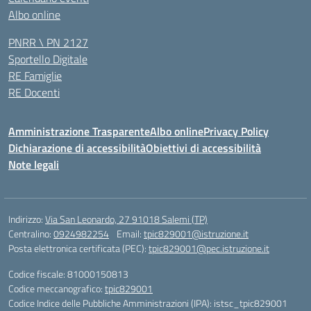
Albo online
PNRR \ PN 2127
Sportello Digitale
RE Famiglie
RE Docenti
Amministrazione Trasparente
Albo online
Privacy Policy
Dichiarazione di accessibilità
Obiettivi di accessibilità
Note legali
Indirizzo:
Via San Leonardo, 27 91018 Salemi (TP)
Centralino:
0924982254
Email:
tpic829001@istruzione.it
Posta elettronica certificata (PEC):
tpic829001@pec.istruzione.it
Codice fiscale: 81000150813
Codice meccanografico:
tpic829001
Codice Indice delle Pubbliche Amministrazioni (IPA): istsc_tpic829001