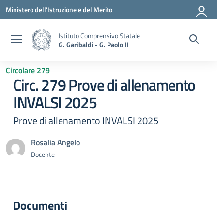
Vai ai contenuti
Vai al menu di navigazione
Vai al footer
Ministero dell'Istruzione e del Merito
Istituto Comprensivo Statale
G. Garibaldi - G. Paolo II
Circolare 279
Circ. 279 Prove di allenamento
INVALSI 2025
Prove di allenamento INVALSI 2025
Rosalia Angelo
Docente
Documenti