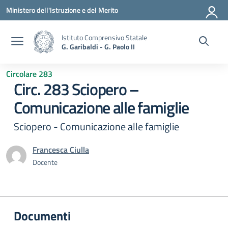
Vai ai contenuti
Vai al menu di navigazione
Vai al footer
Ministero dell'Istruzione e del Merito
Istituto Comprensivo Statale
G. Garibaldi - G. Paolo II
Circolare 283
Circ. 283 Sciopero –
Comunicazione alle famiglie
Sciopero - Comunicazione alle famiglie
Francesca Ciulla
Docente
Documenti