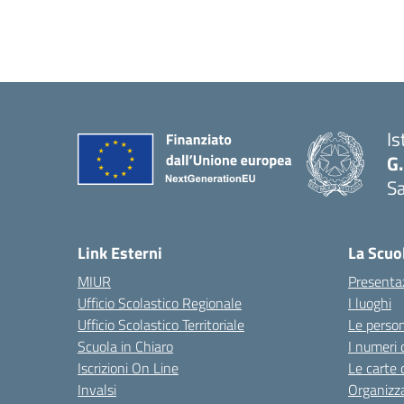
Is
G.
Sa
Link Esterni
La Scuo
MIUR
Presenta
Ufficio Scolastico Regionale
I luoghi
Ufficio Scolastico Territoriale
Le perso
Scuola in Chiaro
I numeri 
Iscrizioni On Line
Le carte 
Invalsi
Organizz