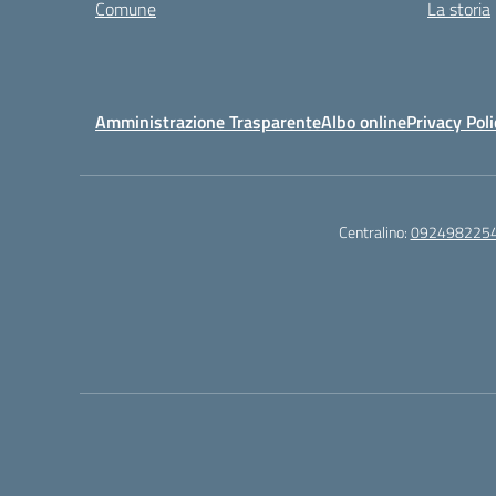
Comune
La storia
Amministrazione Trasparente
Albo online
Privacy Poli
Centralino:
092498225