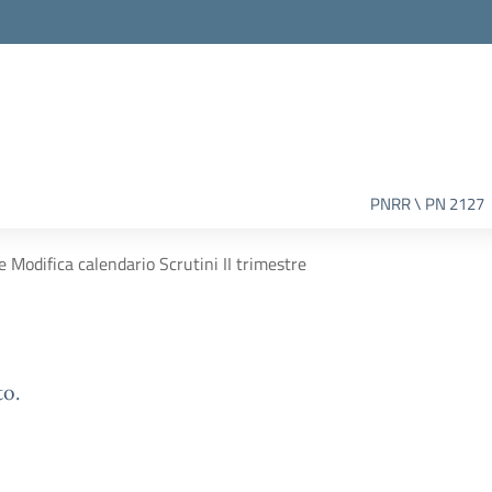
PNRR \ PN 2127
e Modifica calendario Scrutini II trimestre
to.