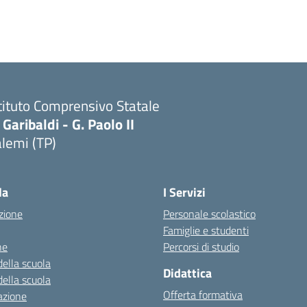
tituto Comprensivo Statale
 Garibaldi - G. Paolo II
lemi (TP)
la
I Servizi
zione
Personale scolastico
Famiglie e studenti
ne
Percorsi di studio
della scuola
Didattica
della scuola
Offerta formativa
azione