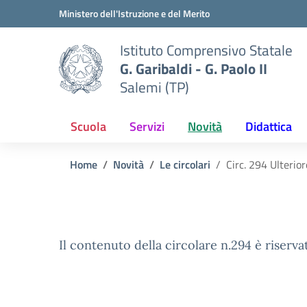
Vai ai contenuti
Vai al menu di navigazione
Vai al footer
Ministero dell'Istruzione e del Merito
Istituto Comprensivo Statale
G. Garibaldi - G. Paolo II
Salemi (TP)
Scuola
Servizi
Novità
Didattica
Home
Novità
Le circolari
Circ. 294 Ulterior
Il contenuto della circolare n.294 è riserva