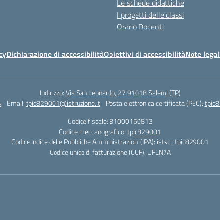
Le schede didattiche
I progetti delle classi
Orario Docenti
cy
Dichiarazione di accessibilità
Obiettivi di accessibilità
Note legal
Indirizzo:
Via San Leonardo, 27 91018 Salemi (TP)
4
Email:
tpic829001@istruzione.it
Posta elettronica certificata (PEC):
tpic8
Codice fiscale: 81000150813
Codice meccanografico:
tpic829001
Codice Indice delle Pubbliche Amministrazioni (IPA): istsc_tpic829001
Codice unico di fatturazione (CUF): UFLN7A