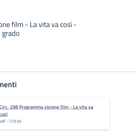
e film - La vita va così -
 I grado
menti
Circ. 298 Programma visione film - La vita va
così
pdf - 729 kb