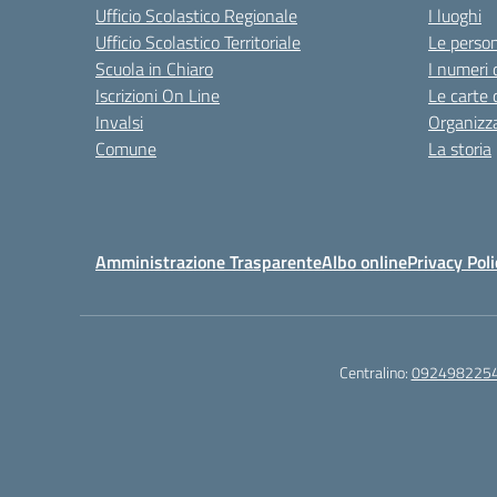
Ufficio Scolastico Regionale
I luoghi
Ufficio Scolastico Territoriale
Le perso
Scuola in Chiaro
I numeri 
Iscrizioni On Line
Le carte 
Invalsi
Organizz
Comune
La storia
Amministrazione Trasparente
Albo online
Privacy Poli
Centralino:
092498225