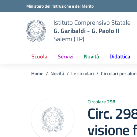
Vai ai contenuti
Vai al menu di navigazione
Vai al footer
Ministero dell'Istruzione e del Merito
Istituto Comprensivo Statale
G. Garibaldi - G. Paolo II
Salemi (TP)
Scuola
Servizi
Novità
Didattica
Home
Novità
Le circolari
Circolari per alun
Circolare 298
Circ. 2
visione 