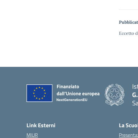
Pubblicat
Eccetto d
Is
G.
Sa
Link Esterni
La Scuo
MIUR
Presenta