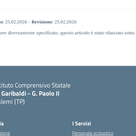
o:
25.02.2026
-
Revisione:
25.02.2026
ove diversamente specificato, questo articolo è stato rilasciato sott
tituto Comprensivo Statale
 Garibaldi - G. Paolo II
lemi (TP)
la
I Servizi
zione
Personale scolastico