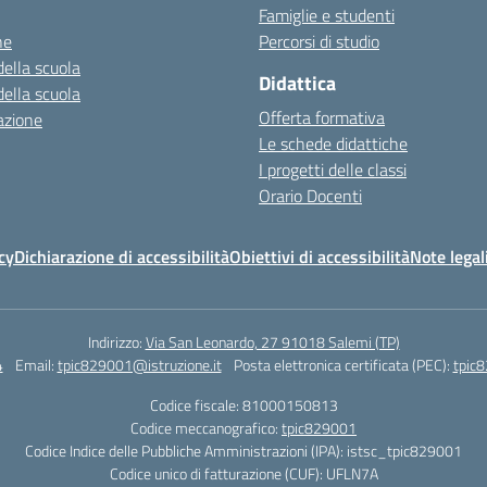
Famiglie e studenti
ne
Percorsi di studio
della scuola
Didattica
della scuola
Offerta formativa
azione
Le schede didattiche
I progetti delle classi
Orario Docenti
cy
Dichiarazione di accessibilità
Obiettivi di accessibilità
Note legal
Indirizzo:
Via San Leonardo, 27 91018 Salemi (TP)
4
Email:
tpic829001@istruzione.it
Posta elettronica certificata (PEC):
tpic8
Codice fiscale: 81000150813
Codice meccanografico:
tpic829001
Codice Indice delle Pubbliche Amministrazioni (IPA): istsc_tpic829001
Codice unico di fatturazione (CUF): UFLN7A