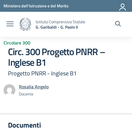
Vai ai contenuti
Vai al menu di navigazione
Vai al footer
Ministero dell'Istruzione e del Merito
Istituto Comprensivo Statale
G. Garibaldi - G. Paolo II
Circolare 300
Circ. 300 Progetto PNRR –
Inglese B1
Progetto PNRR - Inglese B1
Rosalia Angelo
Docente
Documenti