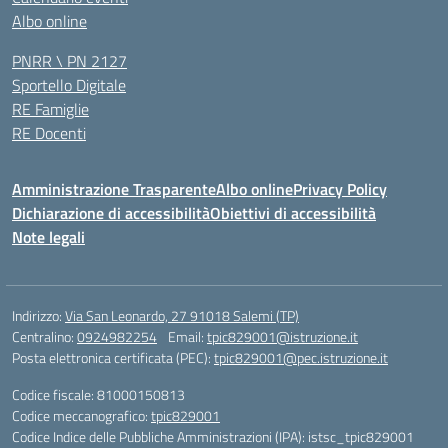
Albo online
PNRR \ PN 2127
Sportello Digitale
RE Famiglie
RE Docenti
Amministrazione Trasparente
Albo online
Privacy Policy
Dichiarazione di accessibilità
Obiettivi di accessibilità
Note legali
Indirizzo:
Via San Leonardo, 27 91018 Salemi (TP)
Centralino:
0924982254
Email:
tpic829001@istruzione.it
Posta elettronica certificata (PEC):
tpic829001@pec.istruzione.it
Codice fiscale: 81000150813
Codice meccanografico:
tpic829001
Codice Indice delle Pubbliche Amministrazioni (IPA): istsc_tpic829001