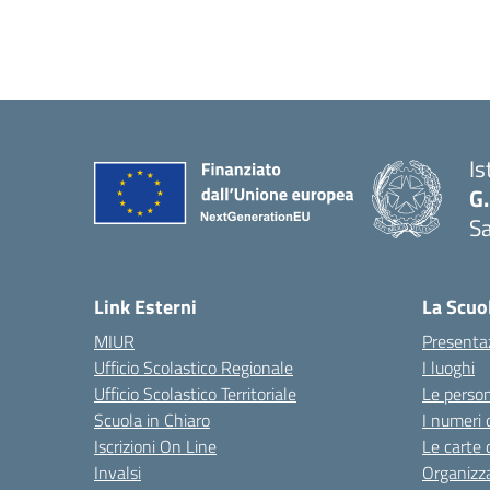
Is
G.
Sa
Link Esterni
La Scuo
MIUR
Presenta
Ufficio Scolastico Regionale
I luoghi
Ufficio Scolastico Territoriale
Le perso
Scuola in Chiaro
I numeri 
Iscrizioni On Line
Le carte 
Invalsi
Organizz