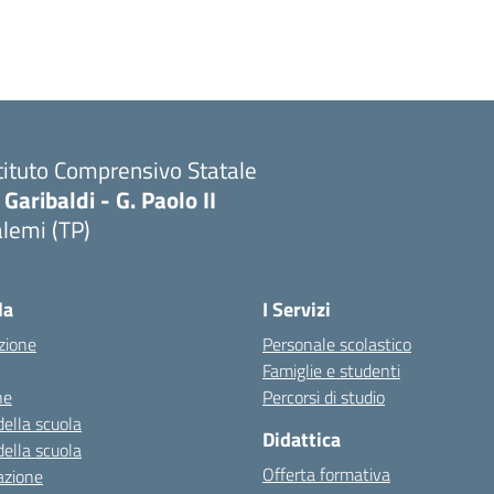
tituto Comprensivo Statale
 Garibaldi - G. Paolo II
lemi (TP)
la
I Servizi
zione
Personale scolastico
Famiglie e studenti
ne
Percorsi di studio
della scuola
Didattica
della scuola
Offerta formativa
azione