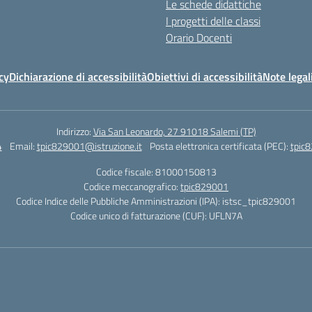
Le schede didattiche
I progetti delle classi
Orario Docenti
cy
Dichiarazione di accessibilità
Obiettivi di accessibilità
Note legal
Indirizzo:
Via San Leonardo, 27 91018 Salemi (TP)
4
Email:
tpic829001@istruzione.it
Posta elettronica certificata (PEC):
tpic8
Codice fiscale: 81000150813
Codice meccanografico:
tpic829001
Codice Indice delle Pubbliche Amministrazioni (IPA): istsc_tpic829001
Codice unico di fatturazione (CUF): UFLN7A