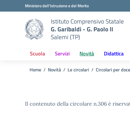
Vai ai contenuti
Vai al menu di navigazione
Vai al footer
Ministero dell'Istruzione e del Merito
Istituto Comprensivo Statale
G. Garibaldi - G. Paolo II
Salemi (TP)
Scuola
Servizi
Novità
Didattica
Home
Novità
Le circolari
Circolari per doc
Il contenuto della circolare n.306 è riserva