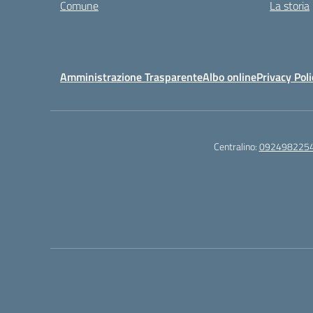
Comune
La storia
Amministrazione Trasparente
Albo online
Privacy Poli
Centralino:
092498225