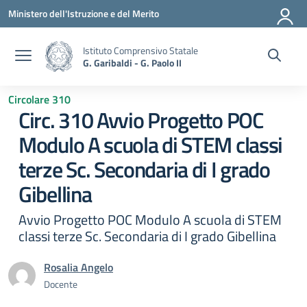
Vai ai contenuti
Vai al menu di navigazione
Vai al footer
Ministero dell'Istruzione e del Merito
Istituto Comprensivo Statale
G. Garibaldi - G. Paolo II
Circolare 310
Circ. 310 Avvio Progetto POC
Modulo A scuola di STEM classi
terze Sc. Secondaria di I grado
Gibellina
Avvio Progetto POC Modulo A scuola di STEM
classi terze Sc. Secondaria di I grado Gibellina
Rosalia Angelo
Docente