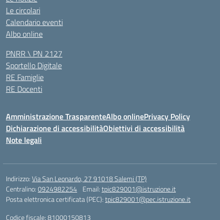
Le circolari
Calendario eventi
Albo online
PNRR \ PN 2127
Sportello Digitale
RE Famiglie
RE Docenti
Amministrazione Trasparente
Albo online
Privacy Policy
Dichiarazione di accessibilità
Obiettivi di accessibilità
Note legali
Indirizzo:
Via San Leonardo, 27 91018 Salemi (TP)
Centralino:
0924982254
Email:
tpic829001@istruzione.it
Posta elettronica certificata (PEC):
tpic829001@pec.istruzione.it
Codice fiscale: 81000150813