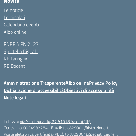
Novità
Le notizie
Le circolari
Calendario eventi
Albo online
PNRR \ PN 2127
Sportello Digitale
RE Famiglie
RE Docenti
Amministrazione Trasparente
Albo online
Privacy Policy
Dichiarazione di accessibilità
Obiettivi di accessibilità
Note legali
Indirizzo:
Via San Leonardo, 27 91018 Salemi (TP)
Centralino:
0924982254
Email:
tpic829001@istruzione.it
Posta elettronica certificata (PEC):
tpic829001@pec.istruzione.it